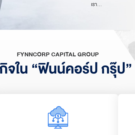
เรา…
FYNNCORP CAPITAL GROUP
รกิจใน “ฟินน์คอร์ป กรุ๊ป”