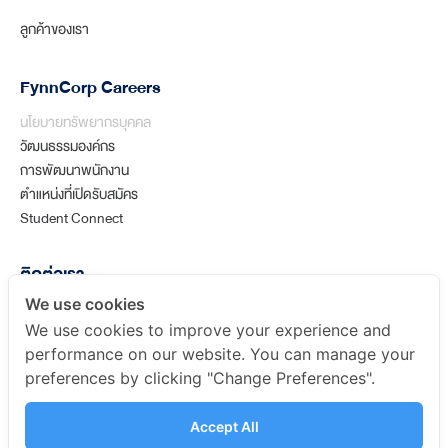
ลูกค้าของเรา
FynnCorp Careers
นโยบายทรัพยากรบุคคล
วัฒนธรรมองค์กร
การพัฒนาพนักงาน
ตำแหน่งที่เปิดรับสมัคร
Student Connect
ติดต่อเรา
partners@fynncorp.com
We use cookies
+66 (0) 2 636 5556
We use cookies to improve your experience and
performance on our website. You can manage your
304 อาคารวานิชเพลซ อารีย์ (อาคาร เอ) ห้องเลขที่ 1503-1505 ชั้นที่
preferences by clicking "Change Preferences".
15 ถนนพหลโยธิน แขวงสามเสนใน เขตพญาไทกรุงเทพมหานคร 10400
Accept All
ช่องทางติดต่อเพิ่มเติม