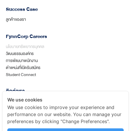
Success Case
ลูกค้าของเรา
FynnCorp Careers
นโยบายทรัพยากรบุคคล
วัฒนธรรมองค์กร
การพัฒนาพนักงาน
ตำแหน่งที่เปิดรับสมัคร
Student Connect
ติดต่อเรา
partners@fynncorp.com
We use cookies
+66 (0) 2 636 5556
We use cookies to improve your experience and
performance on our website. You can manage your
304 อาคารวานิชเพลซ อารีย์ (อาคาร เอ) ห้องเลขที่ 1503-1505 ชั้นที่
preferences by clicking "Change Preferences".
15 ถนนพหลโยธิน แขวงสามเสนใน เขตพญาไทกรุงเทพมหานคร 10400