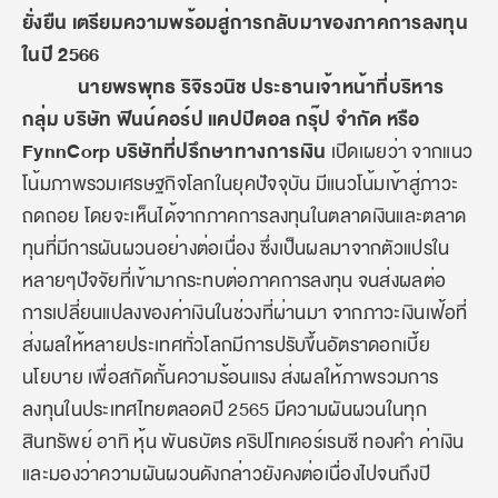
ยั่งยืน เตรียมความพร้อมสู่การกลับมาของภาคการลงทุน
ในปี 2566
นายพรพุทธ ริจิรวนิช ประธานเจ้าหน้าที่บริหาร
กลุ่ม บริษัท ฟินน์คอร์ป แคปปิตอล กรุ๊ป จำกัด หรือ
FynnCorp บริษัทที่ปรึกษาทางการเงิน
เปิดเผยว่า จากแนว
โน้มภาพรวมเศรษฐกิจโลกในยุคปัจจุบัน มีแนวโน้มเข้าสู่ภาวะ
ถดถอย โดยจะเห็นได้จากภาคการลงทุนในตลาดเงินและตลาด
ทุนที่มีการผันผวนอย่างต่อเนื่อง ซึ่งเป็นผลมาจากตัวแปรใน
หลายๆปัจจัยที่เข้ามากระทบต่อภาคการลงทุน จนส่งผลต่อ
การเปลี่ยนแปลงของค่าเงินในช่วงที่ผ่านมา จากภาวะเงินเฟ้อที่
ส่งผลให้หลายประเทศทั่วโลกมีการปรับขึ้นอัตราดอกเบี้ย
นโยบาย เพื่อสกัดกั้นความร้อนแรง ส่งผลให้ภาพรวมการ
ลงทุนในประเทศไทยตลอดปี 2565 มีความผันผวนในทุก
สินทรัพย์ อาทิ หุ้น พันธบัตร คริปโทเคอร์เรนซี ทองคำ ค่าเงิน
และมองว่าความผันผวนดังกล่าวยังคงต่อเนื่องไปจนถึงปี