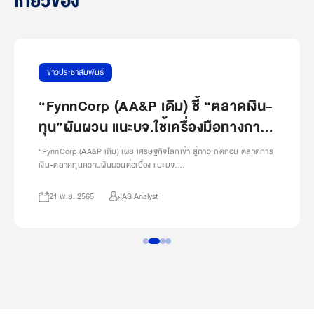
เกี่ยวข้อง
ข่าวประชาสัมพันธ์
“FynnCorp (AA&P เดิม) ชี้ “ตลาดเงิน-
ทุน”ผันผวน แนะบจ.ใช้เครื่องมือทางการ
เงินถูกจังหวะ
“FynnCorp (AA&P เดิม) เผย เศรษฐกิจโลกเข้า สู่ภาวะถดถอย ตลาดการ
เงิน-ตลาดทุนความผันผวนต่อเนื่อง แนะบจ.…
21 พ.ย. 2565
IAS Analyst