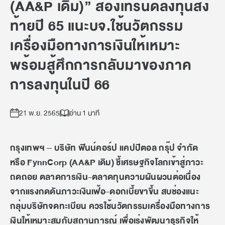
(AA&P เดิม)” ส่องเทรนด์ลงทุนส่ง
ท้ายปี 65
แนะบจ.ใช้นวัตกรรม
เครื่องมือทางการเงินให้เหมาะ
พร้อมสู้ศึกการกลับมาของภาค
การลงทุนในปี 66
21 พ.ย. 2565
อ่าน 1 นาที
กรุงเทพฯ – บริษัท ฟินน์คอร์ป แคปปิตอล กรุ๊ป จำกัด
หรือ FynnCorp (AA&P เดิม) ชี้เศรษฐกิจโลกเข้าสู่ภาวะ
ถดถอย ตลาดการเงิน-ตลาดทุนความผันผวนต่อเนื่อง
จากแรงกดดันภาวะเงินเฟ้อ-ดอกเบี้ยขาขึ้น สบช่องแนะ
กลุ่มบริษัทจดทะเบียน ควรใช้นวัตกรรมเครื่องมือทางการ
เงินให้เหมาะสมกับสถานการณ์ เพื่อเร่งพัฒนาธุรกิจให้